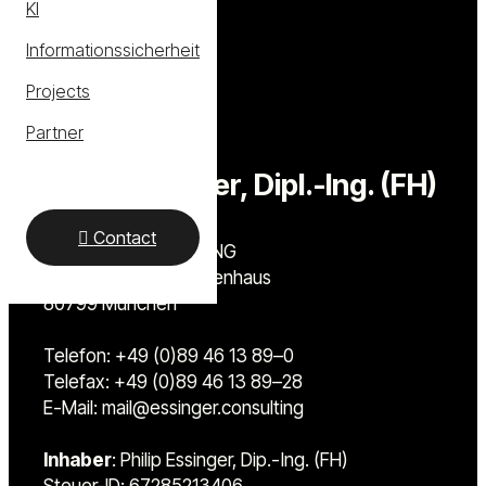
KI
Informationssicherheit
Projects
Partner
Philip Essinger, Dipl.-Ing. (FH)
Contact
ESSINGER CONSULTING
Amalienstr. 77 @Gartenhaus
80799 München
Telefon: +49 (0)89 46 13 89–0
Telefax: +49 (0)89 46 13 89–28
E-Mail: mail@essinger.consulting
Inhaber
: Philip Essinger, Dip.-Ing. (FH)
Steuer-ID: 67285213406